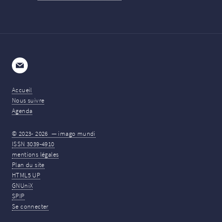
E-mail
Accueil
Nous suivre
Agenda
© 2023-
2026 — imago mundi
ISSN 3039-4910
mentions légales
Plan du site
HTML5 UP
GNUniX
SPIP
Se connecter