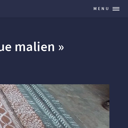
MENU
ue malien
»