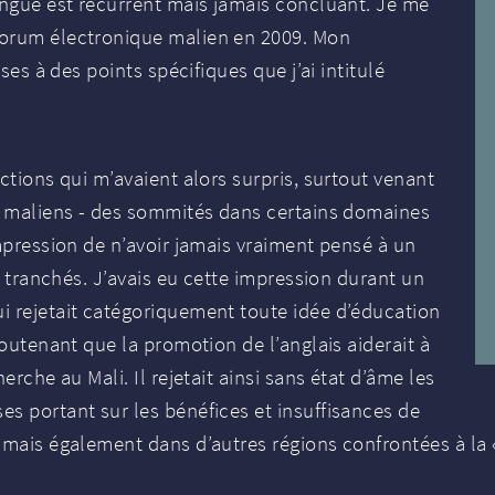
angue est récurrent mais jamais concluant. Je me
forum électronique malien en 2009. Mon
ses à des points spécifiques que j’ai intitulé
ctions qui m’avaient alors surpris, surtout venant
rs maliens - des sommités dans certains domaines
impression de n’avoir jamais vraiment pensé à un
ès tranchés. J’avais eu cette impression durant un
i rejetait catégoriquement toute idée d’éducation
soutenant que la promotion de l’anglais aiderait à
erche au Mali. Il rejetait ainsi sans état d’âme les
s portant sur les bénéfices et insuffisances de
 mais également dans d’autres régions confrontées à la 